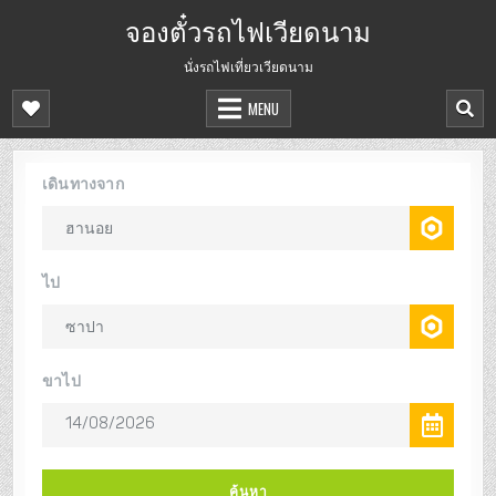
จองตั๋วรถไฟเวียดนาม
นั่งรถไฟเที่ยวเวียดนาม
MENU