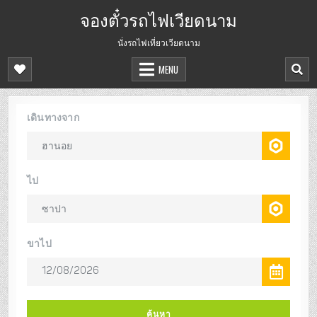
จองตั๋วรถไฟเวียดนาม
นั่งรถไฟเที่ยวเวียดนาม
MENU