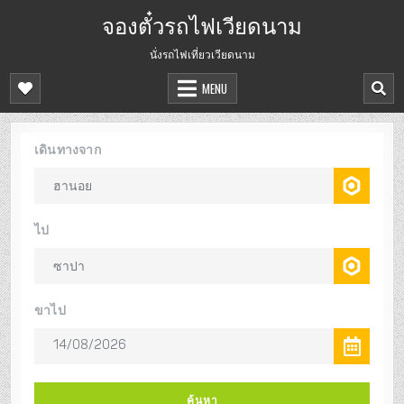
จองตั๋วรถไฟเวียดนาม
นั่งรถไฟเที่ยวเวียดนาม
MENU