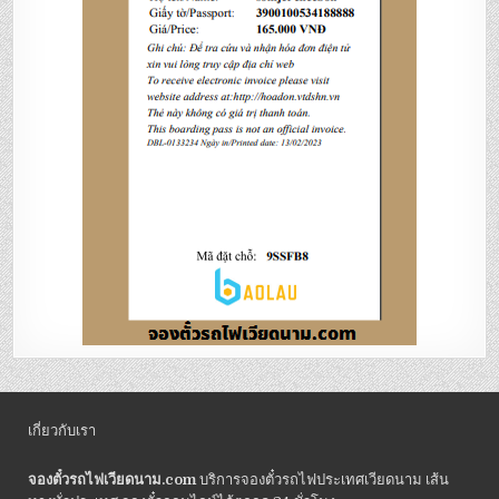
เกี่ยวกับเรา
จองตั๋วรถไฟเวียดนาม.com
บริการจองตั๋วรถไฟประเทศเวียดนาม เส้น