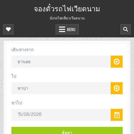
จองตั๋วรถไฟเวียดนาม
นั่งรถไฟเที่ยวเวียดนาม
MENU