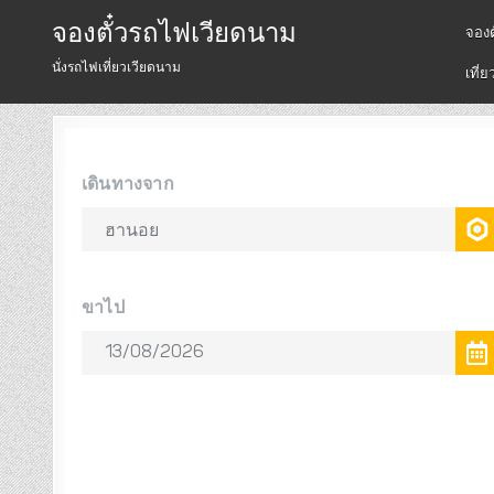
จองตั๋วรถไฟเวียดนาม
จองต
นั่งรถไฟเที่ยวเวียดนาม
เที่