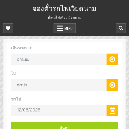
จองตั๋วรถไฟเวียดนาม
นั่งรถไฟเที่ยวเวียดนาม
MENU