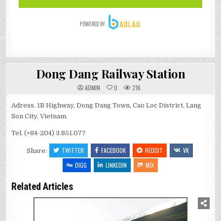
Dong Dang Railway Station
ADMIN
0
216
Adress. 1B Highway, Dong Dang Town, Cao Loc District, Lang
Son City, Vietnam.
Tel. (+84-204) 3.851.077
TWITTER
FACEBOOK
REDDIT
VK
Share:
DIGG
LINKEDIN
MIX
Related Articles