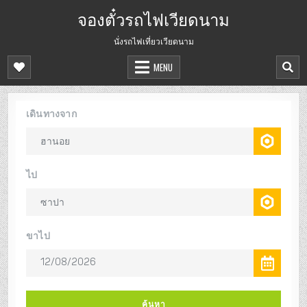
จองตั๋วรถไฟเวียดนาม
นั่งรถไฟเที่ยวเวียดนาม
MENU