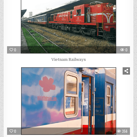
0
0
Vietnam Railways
0
356