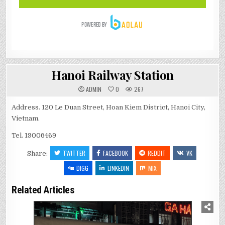
Hanoi Railway Station
ADMIN
0
267
Address. 120 Le Duan Street, Hoan Kiem District, Hanoi City,
Vietnam.
Tel. 19006469
TWITTER
FACEBOOK
REDDIT
VK
Share:
DIGG
LINKEDIN
MIX
Related Articles