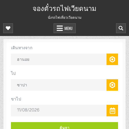
จองตั๋วรถไฟเวียดนาม
นั่งรถไฟเที่ยวเวียดนาม
MENU