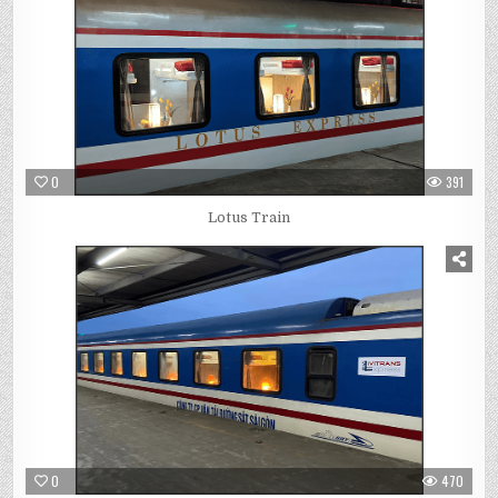
0
391
Lotus Train
0
470